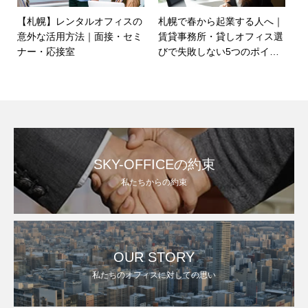
【札幌】レンタルオフィスの
札幌で春から起業する人へ｜
意外な活用方法｜面接・セミ
賃貸事務所・貸しオフィス選
ナー・応接室
びで失敗しない5つのポイン
ト
SKY-OFFICEの約束
私たちからの約束
OUR STORY
私たちのオフィスに対しての思い