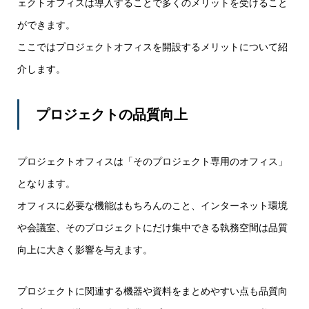
ェクトオフィスは導入することで多くのメリットを受けること
ができます。
ここではプロジェクトオフィスを開設するメリットについて紹
介します。
プロジェクトの品質向上
プロジェクトオフィスは「そのプロジェクト専用のオフィス」
となります。
オフィスに必要な機能はもちろんのこと、インターネット環境
や会議室、そのプロジェクトにだけ集中できる執務空間は品質
向上に大きく影響を与えます。
プロジェクトに関連する機器や資料をまとめやすい点も品質向