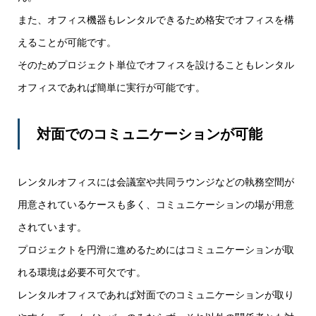
また、オフィス機器もレンタルできるため格安でオフィスを構
えることが可能です。
そのためプロジェクト単位でオフィスを設けることもレンタル
オフィスであれば簡単に実行が可能です。
対面でのコミュニケーションが可能
レンタルオフィスには会議室や共同ラウンジなどの執務空間が
用意されているケースも多く、コミュニケーションの場が用意
されています。
プロジェクトを円滑に進めるためにはコミュニケーションが取
れる環境は必要不可欠です。
レンタルオフィスであれば対面でのコミュニケーションが取り