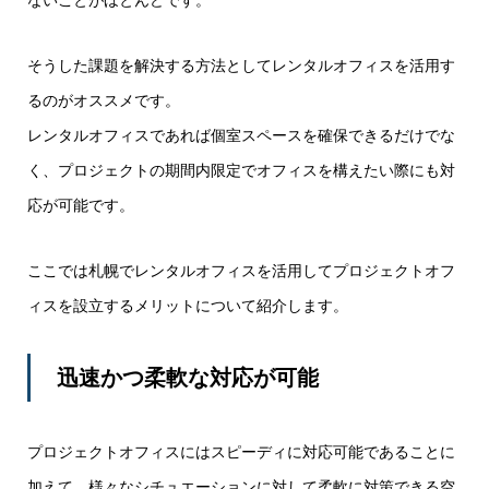
そうした課題を解決する方法としてレンタルオフィスを活用す
るのがオススメです。
レンタルオフィスであれば個室スペースを確保できるだけでな
く、プロジェクトの期間内限定でオフィスを構えたい際にも対
応が可能です。
ここでは札幌でレンタルオフィスを活用してプロジェクトオフ
ィスを設立するメリットについて紹介します。
迅速かつ柔軟な対応が可能
プロジェクトオフィスにはスピーディに対応可能であることに
加えて、様々なシチュエーションに対して柔軟に対策できる空