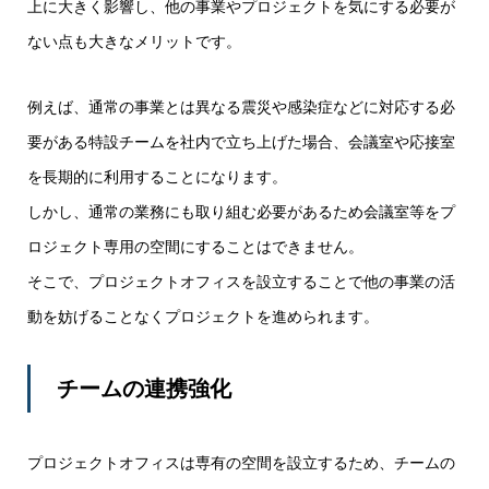
上に大きく影響し、他の事業やプロジェクトを気にする必要が
ない点も大きなメリットです。
例えば、通常の事業とは異なる震災や感染症などに対応する必
要がある特設チームを社内で立ち上げた場合、会議室や応接室
を長期的に利用することになります。
しかし、通常の業務にも取り組む必要があるため会議室等をプ
ロジェクト専用の空間にすることはできません。
そこで、プロジェクトオフィスを設立することで他の事業の活
動を妨げることなくプロジェクトを進められます。
チームの連携強化
プロジェクトオフィスは専有の空間を設立するため、チームの