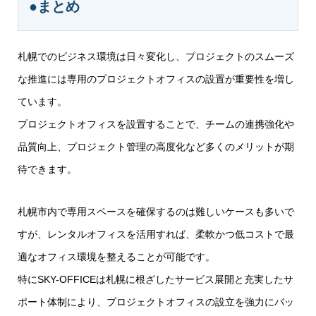
●まとめ
札幌でのビジネス環境は日々変化し、プロジェクトのスムーズ
な推進には専用のプロジェクトオフィスの設置が重要性を増し
ています。
プロジェクトオフィスを設置することで、チームの連携強化や
品質向上、プロジェクト管理の高度化など多くのメリットが期
待できます。
札幌市内で専用スペースを確保するのは難しいケースも多いで
すが、レンタルオフィスを活用すれば、柔軟かつ低コストで最
適なオフィス環境を整えることが可能です。
特にSKY-OFFICEは札幌に根ざしたサービス展開と充実したサ
ポート体制により、プロジェクトオフィスの設立を強力にバッ