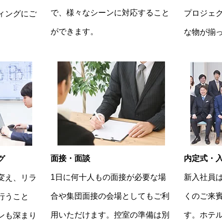
で、様々なシーンに対応すること
プロジェ
ィングにご
ができます。
な物が揃
面接・面談
内定式・
グ
1日に何十人もの面接が必要な場
新入社員
変え、リラ
合や集団面接の会場としてもご利
くのご来
行うこと
用いただけます。控室の準備は別
す。ホテ
ンも深まり