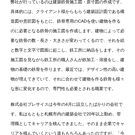
弊社が行っているのは建築鉄骨施工図・原寸図の作成です。
具体的には、クライアント様からもらう建築設計図である構
造図や意匠図をもとに、鉄骨専用のCADを使い建物を作る
のに必要となる鉄骨の施工図を作成します。建物によって必
要な鉄骨の数・長さ・大きさが変わってくるので、それを絵
と数字と文字で図面に起こし、鉄工所に納品をします。その
施工図を見ながら鉄工所の職人さんが鉄加工・溶接をし、建
物の基礎の鉄骨を作ります。最近では、デザイン性の高い建
物が増えてきていて、それに合わせて建物を作る鉄骨も様々
な形に変化するので、専門性も必要とされる職業です。
株式会社プレサイスは今年の4月に設立したばかりの会社で
す。私はもともと札幌市内の建築会社で20年以上勤め、管
理職としてキャリアを積んできました。そのまま企業でキャ
リアを積んでいくという道ももちろんあったのですが、「今